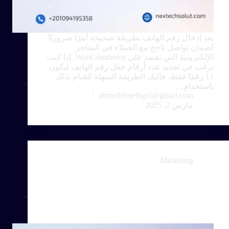
يعد إدخال رقم الهاتف بطريقة صحيحة أمرًا ضروريًا
لضمان تواصل ناجح مع العملاء في المتاجر
الإلكترونية التي تعتمد على WooCommerce. إذا كنت
ترغب في تحديد عدد أرقام حقل رقم الهاتف ليكون
11 رقمًا فقط، فإليك الطريقة السهلة للقيام بذلك
باستخدام…
ahmedelmelligi1@gmail.com
مارس 2, 2025
Marketing
Create Custom Filters for Different Post Types
Using JetSmartFilters and Query Builder – كيفية
إنشاء فلتر مخصص وأنواع منشورات مختلفة
باستخدام JetSmartFilters وQuery Builder