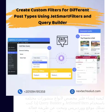
كيفية إنشاء فلتر مخصص لأنواع منشورات مختلفة
باستخدام JetSmartFilters و Query Builder إذا كنت
تمتلك موقع ووردبريس وتبحث عن طريقة فعالة