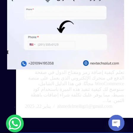
تعلم كيفية إضافة رمز ومفتاح الدول في صفحة
الدفع في متجرك الإلكتروني الذي يعمل على منصة
WooCommerce مجانًا. في هذا الدليل الشامل،
سنوضح لك كيفية تنفيذ هذه الميزة باستخدام كود
بسيط، مما يوفر عليك تكلفة شراء إضافات باهظة
الثمن. ما…
ahmedelmelligi1@gmail.com
يناير 22, 2025