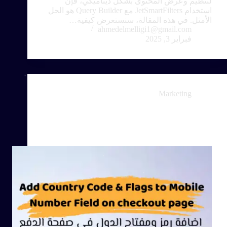
لتنظيم وعرض المحتوى بشكل ديناميكي، فإن
استخدام JetSmartFilters مع Query Builder هو الحل
الأمثل. في هذه المقالة، سنستعرض كيفية…
ahmedelmelligi1@gmail.com
فبراير 3, 2025
Marketing
اضافة رمز ومفتاح الدول في صفحة الدفع في
WooCommerce – Add Country Code & Flags to
Mobile Number Field on checkout page